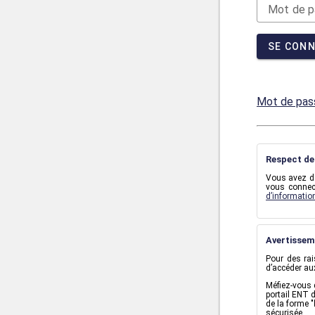
M
ot de p
SE CON
Mot de pass
Respect de 
Vous avez de
vous connec
d’informatio
Avertissem
Pour des rai
d’accéder aux
Méfiez-vous 
portail ENT 
de la forme "
sécurisée.