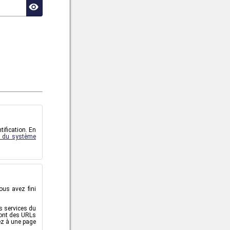
ification. En
e du système
ous avez fini
s services du
 ont des URLs
ez à une page